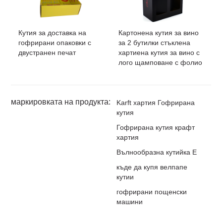
Кутия за доставка на
Картонена кутия за вино
гофрирани опаковки с
за 2 бутилки стъклена
двустранен печат
хартиена кутия за вино с
лого щамповане с фолио
маркировката на продукта:
Karft хартия Гофрирана
кутия
Гофрирана кутия крафт
хартия
Вълнообразна кутийка E
къде да купя велпапе
кутии
гофрирани пощенски
машини