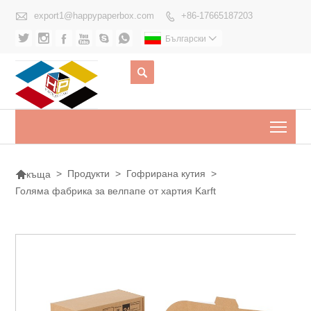

export1@happypaperbox.com
+86-17665187203







Български


Togg

>
Продукти
>
Гофрирана кутия
>
къща
Голяма фабрика за велпапе от хартия Karft