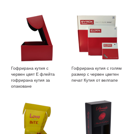
Гофрирана кутия с
Гофрирана кутия с голям
червен цвят E флейта
размер с червен цветен
гофрирана кутия за
печат Кутия от велпапе
опаковане