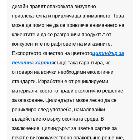
дизайн правят опаковката визуално
привлекателна и привличаща вниманието. Това
може да помогне да се привлече вниманието на
клиентите и да се разграничи продуктът от
конкурентите по рафтовете на магазините.
Експортното качество на цветното
цилиндър за
печатна хартия
също така гарантира, че
отговаря на всички необходими екологични
стандарти. Изработен е от рециклируеми
материали, което го прави екологично решение
за опаковане. Цилиндърът може лесно да се
рециклира след употреба, намалявайки
въздействието върху околната среда. В
заключение, цилиндърът за цветна хартия за
печат е висококачествено опаковъчно решение,