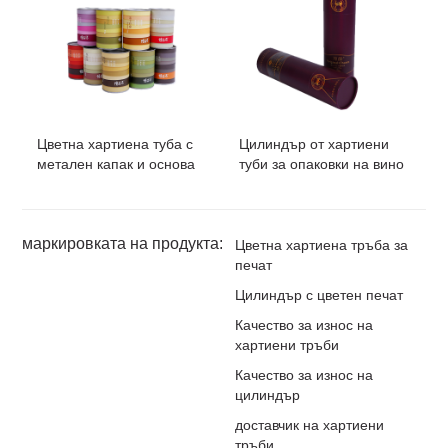
Цветна хартиена туба с
Цилиндър от хартиени
метален капак и основа
туби за опаковки на вино
маркировката на продукта:
Цветна хартиена тръба за
печат
Цилиндър с цветен печат
Качество за износ на
хартиени тръби
Качество за износ на
цилиндър
доставчик на хартиени
тръби