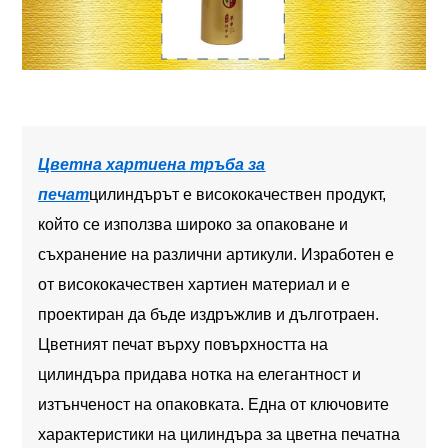
Цветна хартиена тръба за
печат
цилиндърът е висококачествен продукт,
който се използва широко за опаковане и
съхранение на различни артикули. Изработен е
от висококачествен хартиен материал и е
проектиран да бъде издръжлив и дълготраен.
Цветният печат върху повърхността на
цилиндъра придава нотка на елегантност и
изтънченост на опаковката. Една от ключовите
характеристики на цилиндъра за цветна печатна