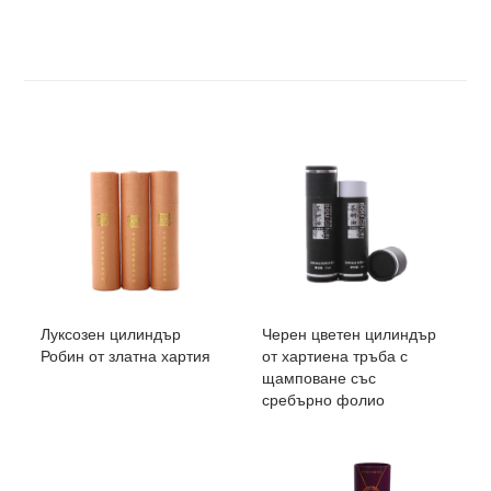
Луксозен цилиндър
Черен цветен цилиндър
Робин от златна хартия
от хартиена тръба с
щамповане със
сребърно фолио