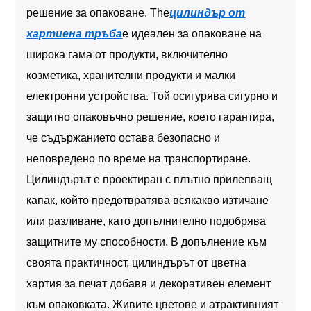
решение за опаковане. The
цилиндър от
хартиена тръба
е идеален за опаковане на
широка гама от продукти, включително
козметика, хранителни продукти и малки
електронни устройства. Той осигурява сигурно и
защитно опаковъчно решение, което гарантира,
че съдържанието остава безопасно и
неповредено по време на транспортиране.
Цилиндърът е проектиран с плътно прилепващ
капак, който предотвратява всякакво изтичане
или разливане, като допълнително подобрява
защитните му способности. В допълнение към
своята практичност, цилиндърът от цветна
хартия за печат добавя и декоративен елемент
към опаковката. Живите цветове и атрактивният