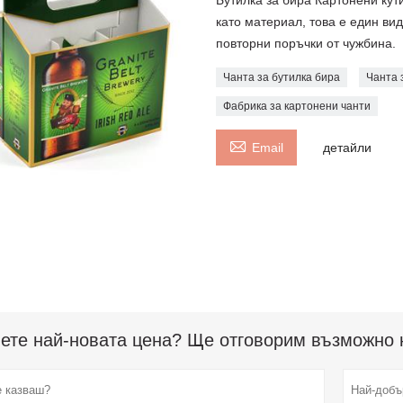
Бутилка за бира Картонени кут
като материал, това е един ви
повторни поръчки от чужбина.
Чанта за бутилка бира
Чанта 
Фабрика за картонени чанти

Email
детайли
ете най-новата цена? Ще отговорим възможно н