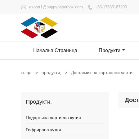

export1@happypaperbox.com
+86-17665187203

Начална Страница
Продукти
къща
>
продукти,
>
Доставчик на картонени чанти
Дост
Продукти,
Подаръчна хартиена кутия
Гофрирана кутия