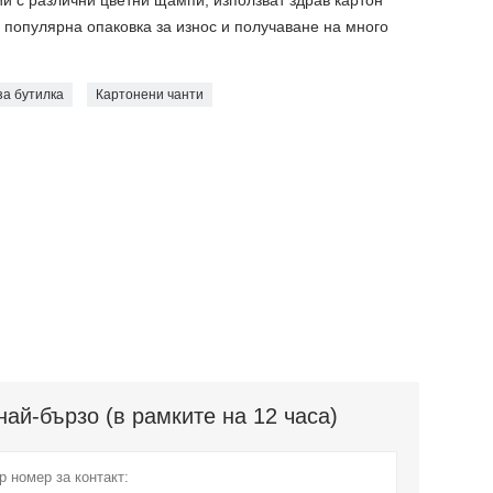
ии с различни цветни щампи, използват здрав картон
д популярна опаковка за износ и получаване на много
за бутилка
Картонени чанти
ай-бързо (в рамките на 12 часа)