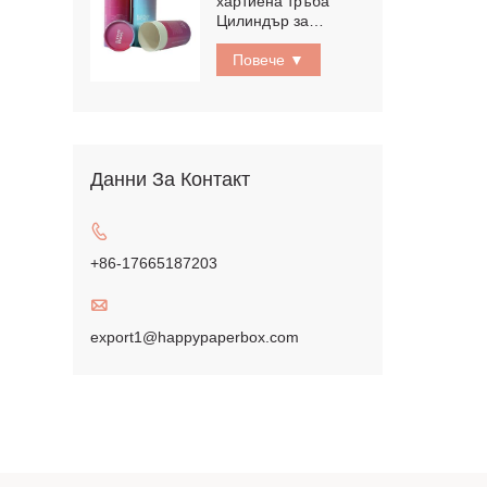
хартиена тръба
Цилиндър за
експортно качество
Повече ▼
Данни За Контакт

+86-17665187203

export1@happypaperbox.com