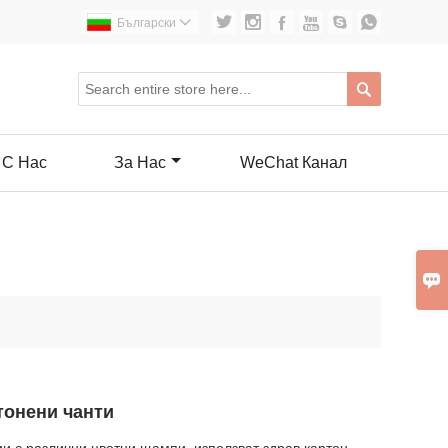






Български


 С Нас
За Нас
WeChat Канал

тонени чанти