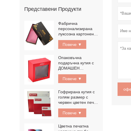
Представени Продукти
Фабрична
персонализирана
луксозна картонена
подаръчна
хартиена кутия
Повече ▼
Опаковъчна
подаръчна кутия с
ДОМАШЕН
ЛЮБИМЕЦ
прозорец магнитна
Повече ▼
опаковъчна кутия
офе
Гофрирана кутия с
голям размер с
червен цветен печат
Кутия от велпапе
Повече ▼
Цветна печатна